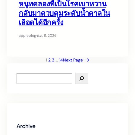
หนูทดลองที่เป็นโรคเบาหวาน
กลับมาควบคุมระดับน้ำตาลใน
เลือดได้อีกครั้ง
appleblog
·
พ.ค. 11, 2026
1
2
3
…
14
Next Page
→
S
e
a
r
c
h
Archive