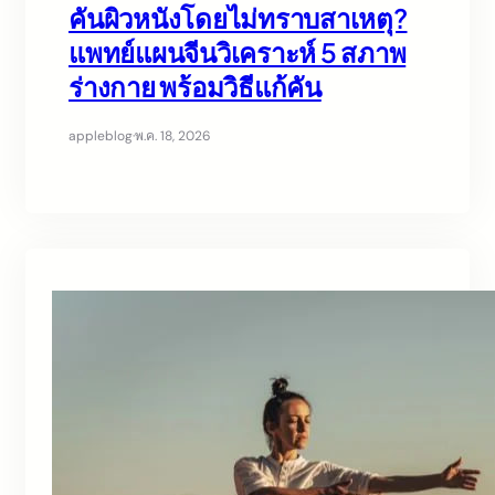
คันผิวหนังโดยไม่ทราบสาเหตุ?
แพทย์แผนจีนวิเคราะห์ 5 สภาพ
ร่างกาย พร้อมวิธีแก้คัน
appleblog
·
พ.ค. 18, 2026