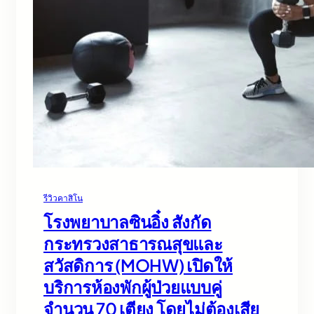
รีวิวคาสิโน
โรงพยาบาลซินอิ๋ง สังกัด
กระทรวงสาธารณสุขและ
สวัสดิการ (MOHW) เปิดให้
บริการห้องพักผู้ป่วยแบบคู่
จำนวน 70 เตียง โดยไม่ต้องเสีย