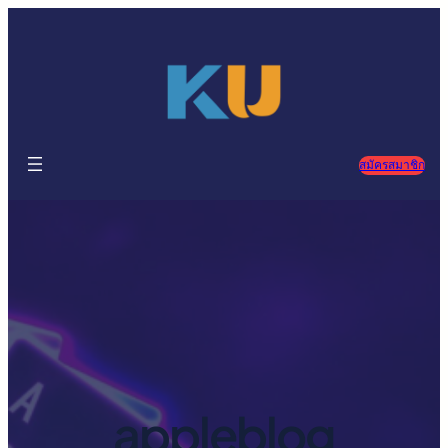
ข้าม
ไป
ยัง
เนื้อหา
สมัครสมาชิก
appleblog