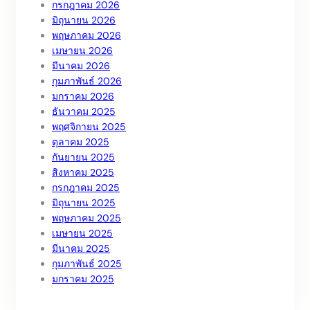
กรกฎาคม 2026
มิถุนายน 2026
พฤษภาคม 2026
เมษายน 2026
มีนาคม 2026
กุมภาพันธ์ 2026
มกราคม 2026
ธันวาคม 2025
พฤศจิกายน 2025
ตุลาคม 2025
กันยายน 2025
สิงหาคม 2025
กรกฎาคม 2025
มิถุนายน 2025
พฤษภาคม 2025
เมษายน 2025
มีนาคม 2025
กุมภาพันธ์ 2025
มกราคม 2025