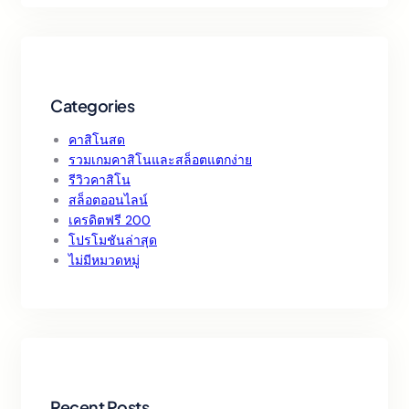
Categories
คาสิโนสด
รวมเกมคาสิโนและสล็อตแตกง่าย
รีวิวคาสิโน
สล็อตออนไลน์
เครดิตฟรี 200
โปรโมชันล่าสุด
ไม่มีหมวดหมู่
Recent Posts