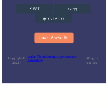
KUBET
รวยๆๆ
สูตร บา คา ร่า
แสดงแท็กเพิ่มเติม
รวมเว็บคาสิโนออนไลน์ยอดนิยม และสูตรบาคาร่าแม่นๆ
Copyright ©
· All rights
อัปเดตใหม่ล่าสุด
2026 ·
reserved