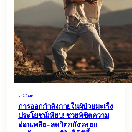
คาสิโนสด
การออกกำลังกายในผู้ป่วยมะเร็ง
ประโยชน์เพียบ! ช่วยพิชิตความ
อ่อนเพลีย-ลดวิตกกังวล ยก