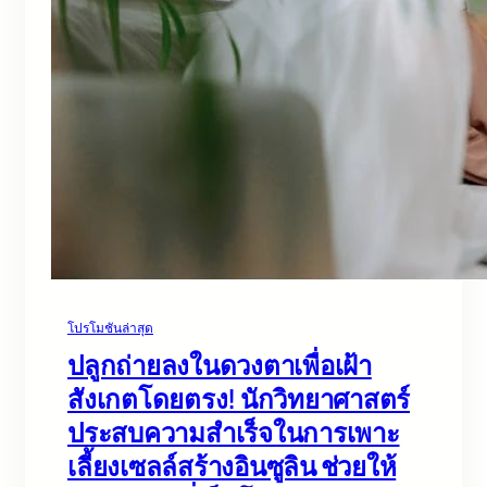
โปรโมชันล่าสุด
ปลูกถ่ายลงในดวงตาเพื่อเฝ้า
สังเกตโดยตรง! นักวิทยาศาสตร์
ประสบความสำเร็จในการเพาะ
เลี้ยงเซลล์สร้างอินซูลิน ช่วยให้