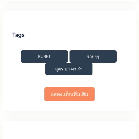
Tags
KUBET
รวยๆๆ
สูตร บา คา ร่า
แสดงแท็กเพิ่มเติม