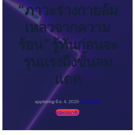
“ภาวะร่างกายล้ม
เหลวจากความ
ร้อน” รู้ทันก่อนจะ
รุนแรงถึงขั้นลม
แดด
appleblog
·
มิ.ย. 4, 2025
·
รีวิวคาสิโน
สมัครสมาชิก