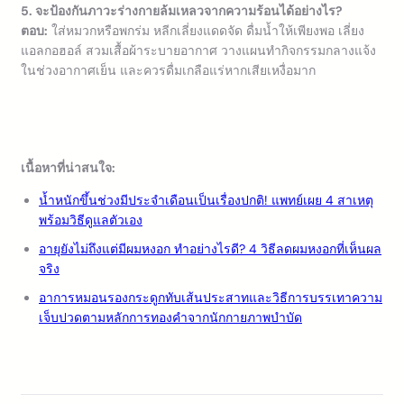
5. จะป้องกันภาวะร่างกายล้มเหลวจากความร้อนได้อย่างไร?
ตอบ:
ใส่หมวกหรือพกร่ม หลีกเลี่ยงแดดจัด ดื่มน้ำให้เพียงพอ เลี่ยง
แอลกอฮอล์ สวมเสื้อผ้าระบายอากาศ วางแผนทำกิจกรรมกลางแจ้ง
ในช่วงอากาศเย็น และควรดื่มเกลือแร่หากเสียเหงื่อมาก
เนื้อหาที่น่าสนใจ:
น้ำหนักขึ้นช่วงมีประจำเดือนเป็นเรื่องปกติ! แพทย์เผย 4 สาเหตุ
พร้อมวิธีดูแลตัวเอง
อายุยังไม่ถึงแต่มีผมหงอก ทำอย่างไรดี? 4 วิธีลดผมหงอกที่เห็นผล
จริง
อาการหมอนรองกระดูกทับเส้นประสาทและวิธีการบรรเทาความ
เจ็บปวดตามหลักการทองคำจากนักกายภาพบำบัด