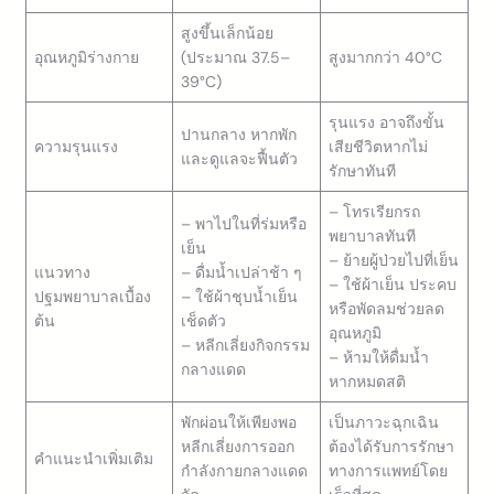
สูงขึ้นเล็กน้อย
อุณหภูมิร่างกาย
(ประมาณ 37.5–
สูงมากกว่า 40°C
39°C)
รุนแรง อาจถึงขั้น
ปานกลาง หากพัก
ความรุนแรง
เสียชีวิตหากไม่
และดูแลจะฟื้นตัว
รักษาทันที
– โทรเรียกรถ
– พาไปในที่ร่มหรือ
พยาบาลทันที
เย็น
– ย้ายผู้ป่วยไปที่เย็น
แนวทาง
– ดื่มน้ำเปล่าช้า ๆ
– ใช้ผ้าเย็น ประคบ
ปฐมพยาบาลเบื้อง
– ใช้ผ้าชุบน้ำเย็น
หรือพัดลมช่วยลด
ต้น
เช็ดตัว
อุณหภูมิ
– หลีกเลี่ยงกิจกรรม
– ห้ามให้ดื่มน้ำ
กลางแดด
หากหมดสติ
พักผ่อนให้เพียงพอ
เป็นภาวะฉุกเฉิน
หลีกเลี่ยงการออก
ต้องได้รับการรักษา
คำแนะนำเพิ่มเติม
กำลังกายกลางแดด
ทางการแพทย์โดย