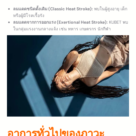
ลมแดดชนิดดั้งเดิม (Classic Heat Stroke):
พบในผู้สูงอายุ เด็ก
หรือผู้มีโรคเรื้อรัง
ลมแดดจากการออกแรง (Exertional Heat Stroke):
KUBET พบ
ในกลุ่มแรงงานกลางแจ้ง เช่น ทหาร เกษตรกร นักกีฬา
อาการทั่วไปของภาวะ