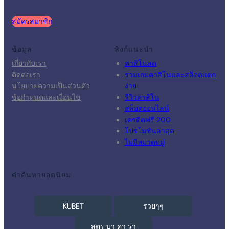
สมัครสมาชิก
ข้อมูล
ลิงก์แนะนำ
เกี่ยวกับเรา
คาสิโนสด
ติดต่อเรา
รวมเกมคาสิโนและสล็อตแตก
นโยบายความเป็นส่วนตัว
ง่าย
ข้อกำหนดและเงื่อนไข
รีวิวคาสิโน
สล็อตออนไลน์
เครดิตฟรี 200
โปรโมชันล่าสุด
ไม่มีหมวดหมู่
คำค้นหายอดนิยม
KUBET
รวยๆๆ
สูตร บา คา ร่า