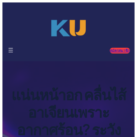
ข้าม
ไป
ยัง
เนื้อหา
สมัครสมาชิก
แน่นหน้าอก คลื่นไส้
อาเจียนเพราะ
อากาศร้อน? ระวัง