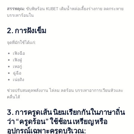
สรรพคุณ:
ขับพิษร้อน KUBET เติมน้ำหล่อเลี้ยงร่างกาย ลดกระหาย
บรรเทาร้อนใน
2. การฝังเข็ม
จุดที่มักใช้ได้แก่:
เฟิงฉือ
เฟิงฝู่
เหอกู่
ฉู่ฉือ
เน่ยถิง
ช่วยปรับสมดุลพลังงาน ไล่ลม ลดร้อน บรรเทาอาการเวียนหัวและ
คลื่นไส้
3. การครูดเส้น
นิยมเรียกกันในภาษาถิ่น
ว่า “ครูดร้อน” ใช้ช้อน เหรียญ หรือ
อุปกรณ์เฉพาะครูดบริเวณ: