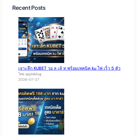
Recent Posts
เจาะลึก KUBET วอ ล เล้ ท พร้อมเทคนิค ku ไพ่ เร็ว 5 ตัว
โดย appleblog
2026-07-27