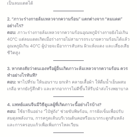
เป็นลมแดดได้
2. “ภาวะร่างกายล้มเหลวจากความร้อน” แตกต่างจาก “ลมแดด”
อย่างไร?
ตอบ:
ภาวะร่างกายล้มเหลวจากความร้อนอุณหภูมิร่างกายยังไม่เกิน
40°C แต่ลมแดดเกิดเมื่อร่างกายไม่สามารถระบายความร้อนได้แล้ว
อุณหภูมิเกิน 40°C ผู้ป่วยจะมีอาการสับสน ผิวแห้งแดง และเสี่ยงเสีย
ชีวิตสูง
3. หากสงสัยว่าตนเองหรือผู้อื่นเกิดภาวะล้มเหลวจากความร้อน ควร
ทำอย่างไรทันที?
ตอบ:
พาไปที่ร่ม ให้นอนราบ ยกเท้า คลายเสื้อผ้า ให้ดื่มน้ำเย็นผสม
เกลือ หากยังรู้สึกตัว และหากอาการไม่ดีขึ้นให้รีบนำส่งโรงพยาบาล
4. แพทย์แผนจีนมีวิธีดูแลผู้ที่เกิดภาวะนี้อย่างไรบ้าง?
ตอบ:
ใช้ยาจีนอย่าง “ไป๋หู่ถัง” ช่วยขับพิษร้อน, การฝังเข็มเพื่อปรับ
สมดุลพลังงาน, การครูดเส้นบริเวณต้นคอหรือแนวกระดูกสันหลัง
และการครอบแก้วเพื่อเพิ่มการไหลเวียน