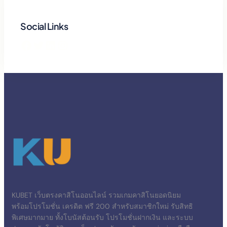
Social Links
Facebook
Twitter
LinkedIn
Instagram
KUBET เว็บตรงคาสิโนออนไลน์ รวมเกมคาสิโนยอดนิยม
พร้อมโปรโมชั่น เครดิต ฟรี 200 สำหรับสมาชิกใหม่ รับสิทธิ
พิเศษมากมาย ทั้งโบนัสต้อนรับ โปรโมชั่นฝากเงิน และระบบ