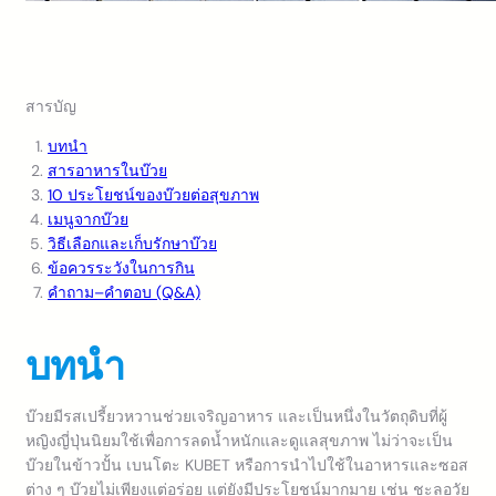
สารบัญ
บทนำ
สารอาหารในบ๊วย
10 ประโยชน์ของบ๊วยต่อสุขภาพ
เมนูจากบ๊วย
วิธีเลือกและเก็บรักษาบ๊วย
ข้อควรระวังในการกิน
คำถาม–คำตอบ (Q&A)
บทนำ
บ๊วยมีรสเปรี้ยวหวานช่วยเจริญอาหาร และเป็นหนึ่งในวัตถุดิบที่ผู้
หญิงญี่ปุ่นนิยมใช้เพื่อการลดน้ำหนักและดูแลสุขภาพ ไม่ว่าจะเป็น
บ๊วยในข้าวปั้น เบนโตะ KUBET หรือการนำไปใช้ในอาหารและซอส
ต่าง ๆ บ๊วยไม่เพียงแต่อร่อย แต่ยังมีประโยชน์มากมาย เช่น ชะลอวัย