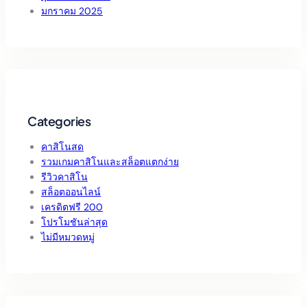
มกราคม 2025
Categories
คาสิโนสด
รวมเกมคาสิโนและสล็อตแตกง่าย
รีวิวคาสิโน
สล็อตออนไลน์
เครดิตฟรี 200
โปรโมชันล่าสุด
ไม่มีหมวดหมู่