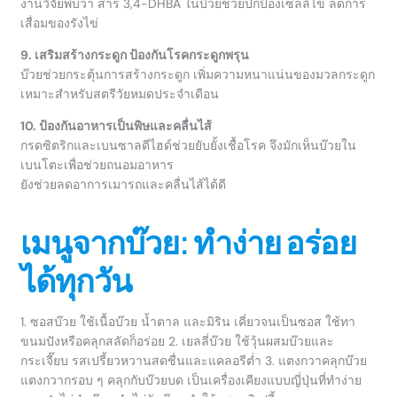
งานวิจัยพบว่า สาร 3,4-DHBA ในบ๊วยช่วยปกป้องเซลล์ไข่ ลดการ
เสื่อมของรังไข่
9. เสริมสร้างกระดูก ป้องกันโรคกระดูกพรุน
บ๊วยช่วยกระตุ้นการสร้างกระดูก เพิ่มความหนาแน่นของมวลกระดูก
เหมาะสำหรับสตรีวัยหมดประจำเดือน
10. ป้องกันอาหารเป็นพิษและคลื่นไส้
กรดซิตริกและเบนซาลดีไฮด์ช่วยยับยั้งเชื้อโรค จึงมักเห็นบ๊วยใน
เบนโตะเพื่อช่วยถนอมอาหาร
ยังช่วยลดอาการเมารถและคลื่นไส้ได้ดี
เมนูจากบ๊วย: ทำง่าย อร่อย
ได้ทุกวัน
1. ซอสบ๊วย ใช้เนื้อบ๊วย น้ำตาล และมิริน เคี่ยวจนเป็นซอส ใช้ทา
ขนมปังหรือคลุกสลัดก็อร่อย 2. เยลลี่บ๊วย ใช้วุ้นผสมบ๊วยและ
กระเจี๊ยบ รสเปรี้ยวหวานสดชื่นและแคลอรีต่ำ 3. แตงกวาคลุกบ๊วย
แตงกวากรอบ ๆ คลุกกับบ๊วยบด เป็นเครื่องเคียงแบบญี่ปุ่นที่ทำง่าย