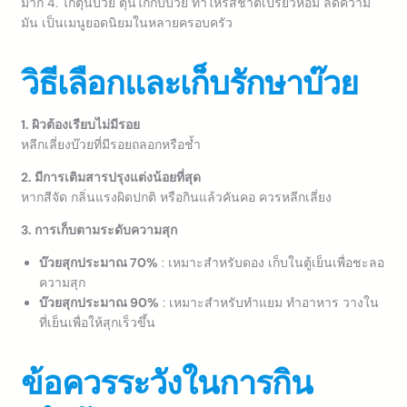
มาก 4. ไก่ตุ๋นบ๊วย ตุ๋นไก่กับบ๊วย ทำให้รสชาติเปรี้ยวหอม ลดความ
มัน เป็นเมนูยอดนิยมในหลายครอบครัว
วิธีเลือกและเก็บรักษาบ๊วย
1. ผิวต้องเรียบไม่มีรอย
หลีกเลี่ยงบ๊วยที่มีรอยถลอกหรือช้ำ
2. มีการเติมสารปรุงแต่งน้อยที่สุด
หากสีจัด กลิ่นแรงผิดปกติ หรือกินแล้วคันคอ ควรหลีกเลี่ยง
3. การเก็บตามระดับความสุก
บ๊วยสุกประมาณ 70%
: เหมาะสำหรับดอง เก็บในตู้เย็นเพื่อชะลอ
ความสุก
บ๊วยสุกประมาณ 90%
: เหมาะสำหรับทำแยม ทำอาหาร วางใน
ที่เย็นเพื่อให้สุกเร็วขึ้น
ข้อควรระวังในการกิน