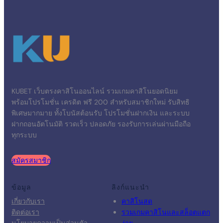
KUBET เว็บตรงคาสิโนออนไลน์ รวมเกมคาสิโนยอดนิยม
พร้อมโปรโมชั่น เครดิต ฟรี 200 สำหรับสมาชิกใหม่ รับสิทธิ
พิเศษมากมาย ทั้งโบนัสต้อนรับ โปรโมชั่นฝากเงิน และระบบ
ฝากถอนอัตโนมัติ รวดเร็ว ปลอดภัย รองรับการเล่นผ่านมือถือ
ทุกระบบ
สมัครสมาชิก
ข้อมูล
ลิงก์แนะนำ
เกี่ยวกับเรา
คาสิโนสด
ติดต่อเรา
รวมเกมคาสิโนและสล็อตแตก