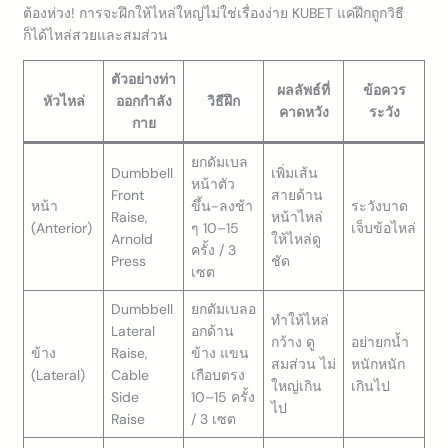
ต้องห่วง! การจะฝึกให้ไหล่ใหญ่ไม่ใช่เรื่องง่าย KUBET แค่ฝึกถูกวิธี
ก็ได้ไหล่สวยและสมส่วน
ตัวอย่างท่า
ผลลัพธ์ที่
ข้อควร
หัวไหล่
ออกกำลัง
วิธีฝึก
คาดหวัง
ระวัง
กาย
ยกดัมเบล
Dumbbell
เพิ่มเส้น
หน้าตัว
Front
สายด้าน
หน้า
ขึ้น-ลงช้า
ระวังบาด
Raise,
หน้าไหล่
(Anterior)
ๆ 10–15
เจ็บข้อไหล่
Arnold
ให้ไหล่ดู
ครั้ง / 3
Press
ชัด
เซต
Dumbbell
ยกดัมเบลอ
ทำให้ไหล่
Lateral
อกด้าน
กว้าง ดู
อย่ายกน้ำ
ข้าง
Raise,
ข้าง แขน
สมส่วน ไม่
หนักหนัก
(Lateral)
Cable
เกือบตรง
ใหญ่เกิน
เกินไป
Side
10–15 ครั้ง
ไป
Raise
/ 3 เซต