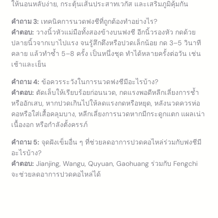
ให้นอนหลับง่าย, กระตุ้นเส้นประสาทเวกัส และเสริมภูมิคุ้มกัน
คำถาม 3:
เทคนิคการนวดฟงชีที่ถูกต้องทำอย่างไร?
คำตอบ:
วางนิ้วหัวแม่มือทั้งสองข้างบนฟงชี อีกนิ้วรองหัว กดด้วย
ปลายนิ้วจากเบาไปแรง จนรู้สึกตึงหรือปวดเล็กน้อย กด 3–5 วินาที
คลาย แล้วทำซ้ำ 5–8 ครั้ง เป็นหนึ่งชุด ทำได้หลายครั้งต่อวัน เช่น
เช้าและเย็น
คำถาม 4:
ข้อควรระวังในการนวดฟงชีมีอะไรบ้าง?
คำตอบ:
ตัดเล็บให้เรียบร้อยก่อนนวด, กดแรงพอดีหลีกเลี่ยงการช้ำ
หรืออักเสบ, หากปวดเกินไปให้ลดแรงกดหรือหยุด, หลังนวดควรห่อ
คอหรือใส่เสื้อคลุมบาง, หลีกเลี่ยงการนวดหากมีกระดูกแตก แผลเน่า
เนื้องอก หรือกำลังตั้งครรภ์
คำถาม 5:
จุดฝังเข็มอื่น ๆ ที่ช่วยลดอาการปวดคอไหล่ร่วมกับฟงชีมี
อะไรบ้าง?
คำตอบ:
Jianjing, Wangu, Quyuan, Gaohuang ร่วมกับ Fengchi
จะช่วยลดอาการปวดคอไหล่ได้