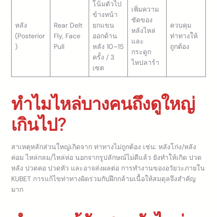
โน้มตัวไป
เพิ่มความ
ข้างหน้า
ชัดของ
หลัง
Rear Delt
ยกแขน
ควบคุม
หลังไหล่
(Posterior
Fly, Face
ออกด้าน
ท่าทางให้
และ
)
Pull
หลัง 10–15
ถูกต้อง
กระดูก
ครั้ง / 3
ไหปลาร้า
เซต
ทำไมไหล่บางคนถึงดูใหญ่
เกินไป?
สาเหตุหลักส่วนใหญ่เกิดจาก ท่าทางไม่ถูกต้อง เช่น: หลังโก่ง/หลัง
ค่อม ไหล่กลม/ไหล่ห่อ นอกจากรูปลักษณ์ไม่ดีแล้ว ยังทำให้เกิด ปวด
หลัง ปวดคอ ปวดหัว และอาจส่งผลต่อ การทำงานของอวัยวะภายใน
KUBET การแก้ไขท่าทางผิดร่วมกับฝึกกล้ามเนื้อให้สมดุลจึงสำคัญ
มาก