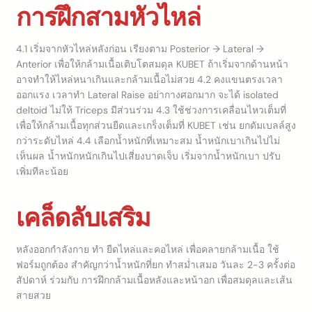
การฝึกสามหัวไหล่
4.1 เริ่มจากหัวไหล่หลังก่อน เรียงตาม Posterior → Lateral →
Anterior เพื่อให้กล้ามเนื้อเติบโตสมดุล KUBET ถ้าเริ่มจากด้านหน้า
อาจทำให้ไหล่หนาเกินและกล้ามเนื้อไม่สวย 4.2 คงแขนตรงเวลา
ออกแรง เวลาทำ Lateral Raise อย่ากางศอกมาก จะได้ isolated
deltoid ไม่ให้ Triceps มีส่วนร่วม 4.3 ใช้ช่วงการเคลื่อนไหวเต็มที่
เพื่อให้กล้ามเนื้อทุกส่วนยืดและเกร็งเต็มที่ KUBET เช่น ยกดัมเบลล์สูง
กว่าระดับไหล่ 4.4 เลือกน้ำหนักที่เหมาะสม น้ำหนักเบาเกินไปไม่
เห็นผล น้ำหนักหนักเกินไปเสี่ยงบาดเจ็บ เริ่มจากน้ำหนักเบา ปรับ
เพิ่มทีละน้อย
เคล็ดลับเสริม
หลังออกกำลังกาย ทำ ยืดไหล่และคอไหล่ เพื่อคลายกล้ามเนื้อ ใช้
ฟอร์มถูกต้อง สำคัญกว่าน้ำหนักที่ยก ทำสม่ำเสมอ วันละ 2-3 ครั้งต่อ
สัปดาห์ ร่วมกับ การฝึกกล้ามเนื้อหลังและหน้าอก เพื่อสมดุลและเส้น
สายสวย