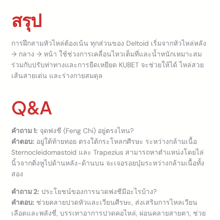
สรุป
การฝึกสามหัวไหล่ต้องเน้น ทุกส่วนของ Deltoid เริ่มจากหัวไหล่หลัง
→ กลาง → หน้า ใช้ช่วงการเคลื่อนไหวเต็มที่และน้ำหนักเหมาะสม
ร่วมกับปรับท่าทางและการยืดเหยียด KUBET จะช่วยให้ได้ ไหล่สวย
เส้นสายเด่น และร่างกายสมดุล
Q&A
คำถาม 1:
จุดฟงชี (Feng Chi) อยู่ตรงไหน?
คำตอบ:
อยู่ใต้ท้ายทอย ตรงใต้กระโหลกศีรษะ ระหว่างกล้ามเนื้อ
Sternocleidomastoid และ Trapezius สามารถหาตำแหน่งโดยไล่
นิ้วจากติ่งหูไปด้านหลัง-ด้านบน จะเจอรอยบุ๋มระหว่างกล้ามเนื้อทั้ง
สอง
คำถาม 2:
ประโยชน์ของการนวดฟงชีมีอะไรบ้าง?
คำตอบ:
ช่วยคลายปวดหัวและเวียนศีรษะ, ส่งเสริมการไหลเวียน
เลือดและพลังชี่, บรรเทาอาการปวดคอไหล่, ผ่อนคลายสายตา, ช่วย