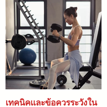
เทคนิคและข้อควรระวังใน