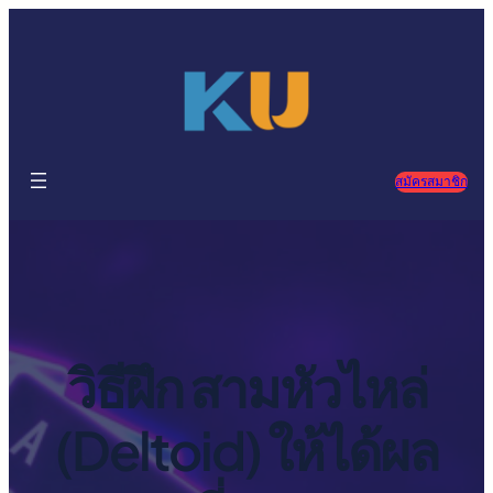
ข้าม
ไป
ยัง
เนื้อหา
สมัครสมาชิก
วิธีฝึก สามหัวไหล่
(Deltoid) ให้ได้ผล