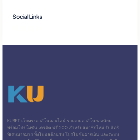
Social Links
Facebook
Twitter
LinkedIn
Instagram
KUBET เว็บตรงคาสิโนออนไลน์ รวมเกมคาสิโนยอดนิยม
พร้อมโปรโมชั่น เครดิต ฟรี 200 สำหรับสมาชิกใหม่ รับสิทธิ
พิเศษมากมาย ทั้งโบนัสต้อนรับ โปรโมชั่นฝากเงิน และระบบ