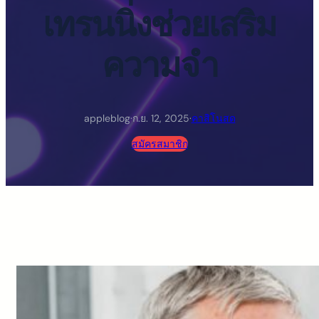
เทรนนิ่งช่วยเสริม
ความจำ
appleblog
·
ก.ย. 12, 2025
·
คาสิโนสด
สมัครสมาชิก