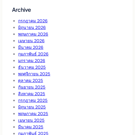
Archive
กรกฎาคม 2026
มิถุนายน 2026
พฤษภาคม 2026
เมษายน 2026
มีนาคม 2026
กุมภาพันธ์ 2026
มกราคม 2026
ธันวาคม 2025
พฤศจิกายน 2025
ตุลาคม 2025
กันยายน 2025
สิงหาคม 2025
กรกฎาคม 2025
มิถุนายน 2025
พฤษภาคม 2025
เมษายน 2025
มีนาคม 2025
กุมภาพันธ์ 2025