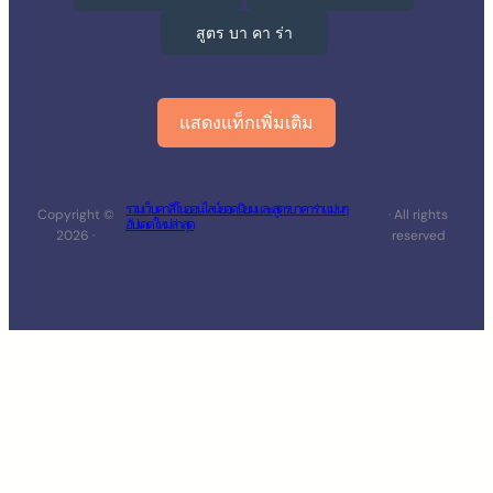
สูตร บา คา ร่า
แสดงแท็กเพิ่มเติม
รวมเว็บคาสิโนออนไลน์ยอดนิยม และสูตรบาคาร่าแม่นๆ
Copyright ©
· All rights
อัปเดตใหม่ล่าสุด
2026 ·
reserved