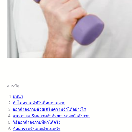
สารบัญ
บทนำ
ทำไมความจำถึงเสื่อมตามอายุ
ออกกำลังกายช่วยเสริมความจำได้อย่างไร
แนวทางเสริมความจำด้วยการออกกำลังกาย
วิธีออกกำลังกายที่ทำได้จริง
ข้อควรระวังและคำแนะนำ