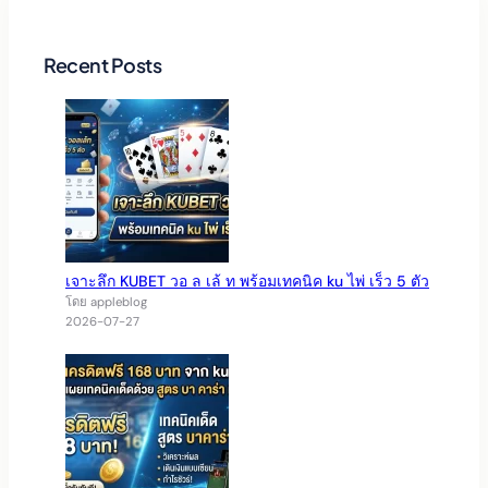
Recent Posts
เจาะลึก KUBET วอ ล เล้ ท พร้อมเทคนิค ku ไพ่ เร็ว 5 ตัว
โดย appleblog
2026-07-27