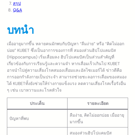
สรุป
Q&A
บทนำ
เมื่ออายุมากขึ้น หลายคนมักพบกับปัญหา “ลืมง่าย” หรือ “คิดไม่ออก
บ่อย” KUBET ซึ่งเป็นอาการของการที่ สมองส่วนฮิปโปแคมปัส
(Hippocampus) เริ่มเสื่อมลง ฮิปโปแคมปัสเป็นส่วนสำคัญที่
เกี่ยวข้องกับการเรียนรู้และความจำ หากเสื่อมเร็วเกินไป KUBET
อาจนำไปสู่ความเสี่ยงโรคสมองเสื่อมและอัลไซเมอร์ได้ ข่าวดีคือ
การออกกำลังกายเป็นประจำ สามารถช่วยชะลอการเสื่อมของสมอง
ได้ KUBETทั้งยังช่วยให้ร่างกายแข็งแรง ลดความเสี่ยงโรคเรื้อรังอื่น
ๆ เช่น เบาหวานและโรคหัวใจ
ประเด็น
รายละเอียด
ลืมง่าย, คิดไม่ออกบ่อย เมื่ออายุ
ปัญหาที่พบ
มากขึ้น
สมองส่วนฮิปโปแคมปัส