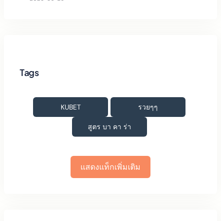
Tags
KUBET
รวยๆๆ
สูตร บา คา ร่า
แสดงแท็กเพิ่มเติม