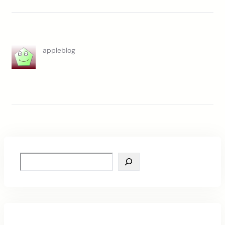
appleblog
S
e
a
r
c
h