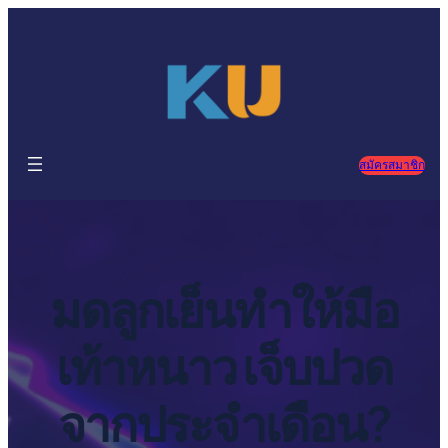
ข้าม
ไป
ยัง
เนื้อหา
สมัครสมาชิก
มดลูกเย็นทำให้มือ
เท้าหนาว เจ็บปวด
จากประจำเดือน?