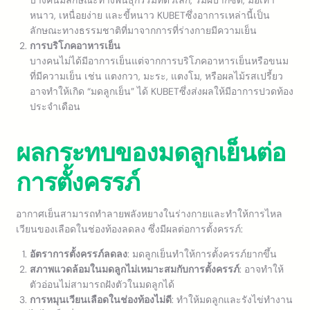
บางคนมีลักษณะทางพันธุกรรมที่ตัวเล็ก, ริมฝีปากซีด, มือเท้า
หนาว, เหนื่อยง่าย และขี้หนาว KUBETซึ่งอาการเหล่านี้เป็น
ลักษณะทางธรรมชาติที่มาจากการที่ร่างกายมีความเย็น
การบริโภคอาหารเย็น
บางคนไม่ได้มีอาการเย็นแต่จากการบริโภคอาหารเย็นหรือขนม
ที่มีความเย็น เช่น แตงกวา, มะระ, แตงโม, หรือผลไม้รสเปรี้ยว
อาจทำให้เกิด “มดลูกเย็น” ได้ KUBETซึ่งส่งผลให้มีอาการปวดท้อง
ประจำเดือน
ผลกระทบของมดลูกเย็นต่อ
การตั้งครรภ์
อากาศเย็นสามารถทำลายพลังหยางในร่างกายและทำให้การไหล
เวียนของเลือดในช่องท้องลดลง ซึ่งมีผลต่อการตั้งครรภ์:
อัตราการตั้งครรภ์ลดลง
: มดลูกเย็นทำให้การตั้งครรภ์ยากขึ้น
สภาพแวดล้อมในมดลูกไม่เหมาะสมกับการตั้งครรภ์
: อาจทำให้
ตัวอ่อนไม่สามารถฝังตัวในมดลูกได้
การหมุนเวียนเลือดในช่องท้องไม่ดี
: ทำให้มดลูกและรังไข่ทำงาน