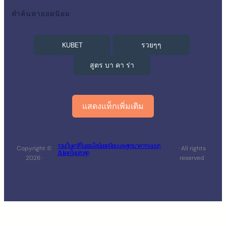
คำค้นหายอดนิยม
KUBET
รวยๆๆ
สูตร บา คา ร่า
แสดงแท็กเพิ่มเติม
รวมเว็บคาสิโนออนไลน์ยอดนิยม และสูตรบาคาร่าแม่นๆ
Copyright ©
· All rights
อัปเดตใหม่ล่าสุด
2026 ·
reserved