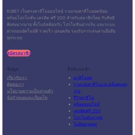
KUBET เว็บตรงคาสิโนออนไลน์ รวมเกมคาสิโนยอดนิยม
พร้อมโปรโมชั่น เครดิต ฟรี 200 สำหรับสมาชิกใหม่ รับสิทธิ
พิเศษมากมาย ทั้งโบนัสต้อนรับ โปรโมชั่นฝากเงิน และระบบ
ฝากถอนอัตโนมัติ รวดเร็ว ปลอดภัย รองรับการเล่นผ่านมือถือ
ทุกระบบ
สมัครสมาชิก
ข้อมูล
ลิงก์แนะนำ
เกี่ยวกับเรา
คาสิโนสด
ติดต่อเรา
รวมเกมคาสิโนและสล็อตแตก
นโยบายความเป็นส่วนตัว
ง่าย
ข้อกำหนดและเงื่อนไข
รีวิวคาสิโน
สล็อตออนไลน์
เครดิตฟรี 200
โปรโมชันล่าสุด
ไม่มีหมวดหมู่