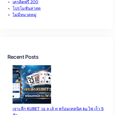
เครดิตฟรี 200
โปรโมชันล่าสุด
ไม่มีหมวดหมู่
Recent Posts
เจาะลึก KUBET วอ ล เล้ ท พร้อมเทคนิค ku ไพ่ เร็ว 5