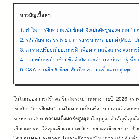
สารบัญเนื้อหา
1. ทำไมการฝึกความเข้มข้นต่ำจึงเป็นศัตรูของความก้าว
2. รหัสลับทางสรีรวิทยา: การสรรหาหน่วยยนต์ (Motor Un
3. ตารางเปรียบเทียบ: การฝึกเพื่อความแข็งแกร่ง vs กา
4. กลยุทธ์การก้าวข้ามขีดจำกัดและคำแนะนำจากผู้เชี่
5. Q&A เจาะลึก 5 ข้อสงสัยเรื่องความแข็งแกร่งสูงสุด
ในโลกของการสร้างเสริมสมรรถภาพทางกายปี 2026 เราพบว่า
เท่ากับ “การฝึกฝน” แต่ในความเป็นจริง หากคุณต้องการ
ระบบประสาท
ความแข็งแกร่งสูงสุด
คือกุญแจสำคัญที่คุณไม
เพียงแต่จะทำให้คุณเสียเวลา แต่ยังอาจส่งผลเสียต่อการป
โดย
KUBET
จะพาคุณไปเจาะลึกว่าทำไม “ความเข้มข้นต่ำ” จ