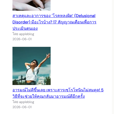
สาเหตุและอาการของ ‘โรคหลงผิด’ (Delusional
Disorder) มีอะไรบ้าง? 17 สัญญาณเตือนเพื่อการ
ประเมินตนเอง
โดย appleblog
2026-06-01
อารมณ์ไม่ดีขึ้นเลย เพราะสารเซโรโทนินไม่สมดุล! 5
วิธีที่จะช่วยให้คุณกลับมาอารมณ์ดีอีกครั้ง
โดย appleblog
2026-06-01