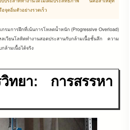
บประสาททำงานได้ไม่เต็มประสิทธิภาพ นี่คือสาเหตุที่
อจุดอิ่มตัวอย่างรวดเร็ว
มการฝึกที่เน้นการโหลดน้ำหนัก (Progressive Overload)
บไหลเวียนโลหิตทำงานสอดประสานกับกล้ามเนื้อชั้นลึก ความ
กล้ามเนื้อได้จริง
ีรวิทยา: การสรรหา