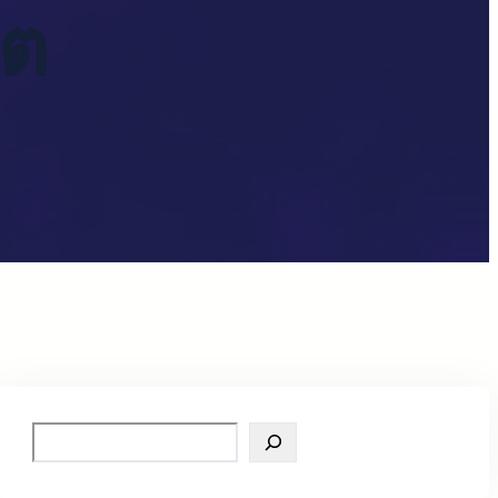
ิต
S
e
a