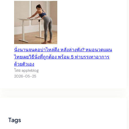
นั่งนานจนคอบ่าไหล่ตึง หลังล่างพัง? หมอนวดแผน
ไทยเผยวิธีนั่งที่ถูกต้อง พร้อม 5 ท่าบรรเทาอาการ
ด้วยตัวเอง
โดย appleblog
2026-05-25
Tags