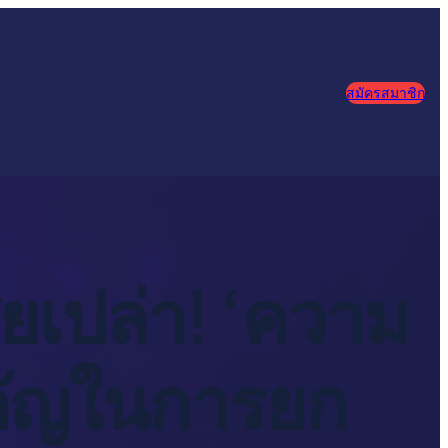
สมัครสมาชิก
สียเปล่า! ‘ความ
ำคัญในการยก