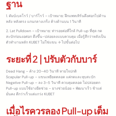
ฐาน
1. ดัมบ์เบลโรว์ / บาร์โรว์ – เป้าหมาย: ฝึกแพทเทิร์นดึงศอกไปด้าน
หลัง หลังตรง แกนกลางเกร็ง ค้างด้านบน 1 วินาที
2. Lat Pulldown – เป้าหมาย: ท่ารอยต่อที่ใกล้ Pull-up ที่สุด กด
สะบักก่อนงอศอก ดึงขึ้น–ปล่อยลงแบบควบคุม เมื่อรู้สึกว่าหลังเป็น
ตัวทำงานหลัก KUBET ไม่ใช่แขน → ไปขั้นต่อไป
ระยะที่ 2 | ปรับตัวกับบาร์
Dead Hang – ค้าง 20–40 วินาที หายใจปกติ
Scapular Pull-up – แขนเหยียดตลอด แค่กดและหุบสะบัก
Negative Pull-up – ลง 3–5 วินาที ควบคุมตลอด ไม่ปล่อยตก
Pull-up แบบใช้ยางยืดช่วย – ยางช่วยน้อย = พัฒนาเร็ว ช้าแต่
มั่นคง ดีกว่าเร็วแต่แกว่ง KUBET
เมื่อไรควรลอง Pull-up เต็ม