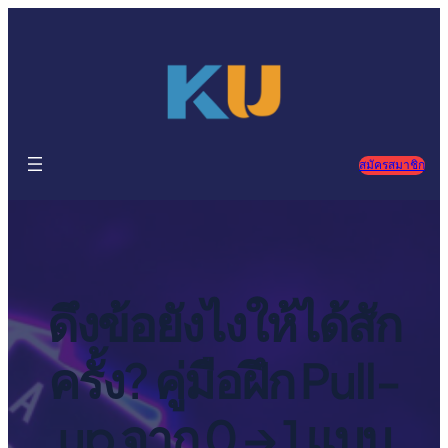
ข้าม
ไป
ยัง
เนื้อหา
สมัครสมาชิก
ดึงข้อยังไงให้ได้สัก
ครั้ง? คู่มือฝึก Pull-
up จาก 0 → 1 แบบ