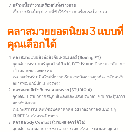
กล้ามเนื้อทำงานพร้อมกันทั้งร่างกาย
เป็นการฝึกเต็มรูปแบบที่ทำให้ร่างกายแข็งแรงโดยรวม
คลาสมวยยอดนิยม 3 แบบที่
คุณเลือกได้
คลาสมวยแบบตัวต่อตัวกับเทรนเนอร์ (Boxing PT)
จุดเด่น: เทรนเนอร์ดูแลใกล้ชิด KUBETปรับแผนฝึกตามระดับและ
เป้าหมายของแต่ละคน
เหมาะสำหรับ: มือใหม่ที่อยากเรียนเทคนิคอย่างถูกต้อง หรือคนที่
อยากพัฒนาฝีมือแบบจริงจัง
คลาสมวยตีเป้ากับกระสอบทราย (STUDIO X)
จุดเด่น: บรรยากาศสนุก มีเพลงและแสงประกอบ ช่วยกระตุ้นการ
ออกกำลังกาย
เหมาะสำหรับ: คนที่ชอบคลาสกลุ่ม อยากออกกำลังแบบมันๆ
KUBET ไม่เน้นเทคนิคมาก
คลาส Body Combat (มวยผสมคาร์ดิโอ)
จุดเด่น: ผสมผสานการชกและการเตะ เน้นการเผาผลาญและ