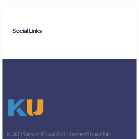
Social Links
Facebook
Twitter
LinkedIn
Instagram
KUBET เว็บตรงคาสิโนออนไลน์ รวมเกมคาสิโนยอดนิยม