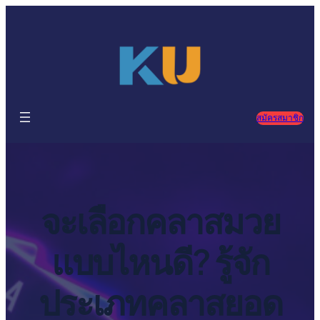
ข้าม
ไป
ยัง
เนื้อหา
สมัครสมาชิก
จะเลือกคลาสมวย
แบบไหนดี? รู้จัก
ประเภทคลาสยอด