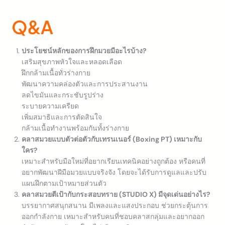
Q&A
ประโยชน์หลักของการฝึกมวยมีอะไรบ้าง?
เสริมสุขภาพหัวใจและหลอดเลือด
ฝึกกล้ามเนื้อทั่วร่างกาย
พัฒนาความคล่องตัวและการประสานงาน
ลดไขมันและกระชับรูปร่าง
ระบายความเครียด
เพิ่มสมาธิและการตัดสินใจ
กล้ามเนื้อทำงานพร้อมกันทั้งร่างกาย
คลาสมวยแบบตัวต่อตัวกับเทรนเนอร์ (Boxing PT) เหมาะกับ
ใคร?
เหมาะสำหรับมือใหม่ที่อยากเรียนเทคนิคอย่างถูกต้อง หรือคนที่
อยากพัฒนาฝีมือมวยแบบจริงจัง โดยจะได้รับการดูแลและปรับ
แผนฝึกตามเป้าหมายส่วนตัว
คลาสมวยตีเป้ากับกระสอบทราย (STUDIO X) มีจุดเด่นอย่างไร?
บรรยากาศสนุกสนาน มีเพลงและแสงประกอบ ช่วยกระตุ้นการ
ออกกำลังกาย เหมาะสำหรับคนที่ชอบคลาสกลุ่มและอยากออก