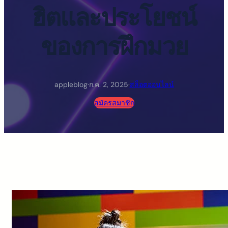
ฮิตและประโยชน์
ของการฝึกมวย
appleblog
·
ก.ค. 2, 2025
·
สล็อตออนไลน์
สมัครสมาชิก