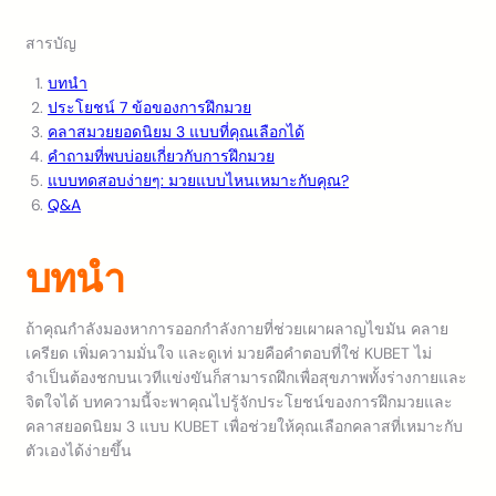
สารบัญ
บทนำ
ประโยชน์ 7 ข้อของการฝึกมวย
คลาสมวยยอดนิยม 3 แบบที่คุณเลือกได้
คำถามที่พบบ่อยเกี่ยวกับการฝึกมวย
แบบทดสอบง่ายๆ: มวยแบบไหนเหมาะกับคุณ?
Q&A
บทนำ
ถ้าคุณกำลังมองหาการออกกำลังกายที่ช่วยเผาผลาญไขมัน คลาย
เครียด เพิ่มความมั่นใจ และดูเท่ มวยคือคำตอบที่ใช่ KUBET ไม่
จำเป็นต้องชกบนเวทีแข่งขันก็สามารถฝึกเพื่อสุขภาพทั้งร่างกายและ
จิตใจได้ บทความนี้จะพาคุณไปรู้จักประโยชน์ของการฝึกมวยและ
คลาสยอดนิยม 3 แบบ KUBET เพื่อช่วยให้คุณเลือกคลาสที่เหมาะกับ
ตัวเองได้ง่ายขึ้น