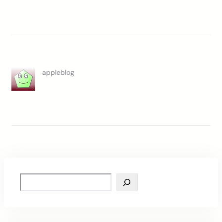
appleblog
S
e
a
r