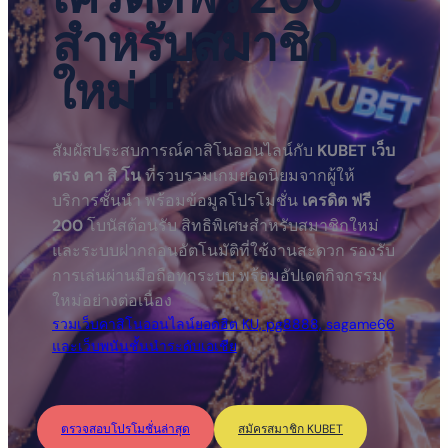
สำหรับสมาชิก
ใหม่ !!
สัมผัสประสบการณ์คาสิโนออนไลน์กับ
KUBET เว็บ
ตรง คา สิ โน
ที่รวบรวมเกมยอดนิยมจากผู้ให้
บริการชั้นนำ พร้อมข้อมูลโปรโมชั่น
เครดิต ฟรี
200
โบนัสต้อนรับ สิทธิพิเศษสำหรับสมาชิกใหม่
และระบบฝากถอนอัตโนมัติที่ใช้งานสะดวก รองรับ
การเล่นผ่านมือถือทุกระบบ พร้อมอัปเดตกิจกรรม
ใหม่อย่างต่อเนื่อง
รวมเว็บคาสิโนออนไลน์ยอดฮิต KU, pg8888, sagame66
และเว็บพนันชั้นนำระดับเอเชีย
ตรวจสอบโปรโมชั่นล่าสุด
สมัครสมาชิก KUBET