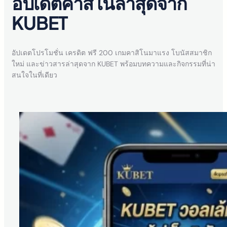
อัปเดตคาสิโนล่าสุดจาก
KUBET
อัปเดตโปรโมชั่น เครดิต ฟรี 200 เกมคาสิโนมาแรง โบนัสสมาชิก
ใหม่ และข่าวสารล่าสุดจาก KUBET พร้อมบทความและกิจกรรมที่น่า
สนใจในที่เดียว