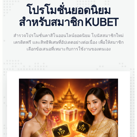
โปรโมชั่นยอดนิยม
สำหรับสมาชิก KUBET
สำรวจโปรโมชั่นคาสิโนออนไลน์ยอดนิยม โบนัสสมาชิกใหม่
เครดิตฟรี และสิทธิพิเศษที่อัปเดตอย่างต่อเนื่อง เพื่อให้สมาชิก
เลือกข้อเสนอที่เหมาะกับการใช้งานของตนเอง