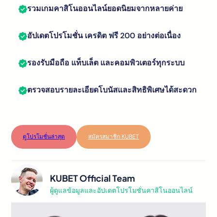
รวมเกมคาสิโนออนไลน์ยอดนิยมจากหลายค่าย
อัปเดตโปรโมชั่น เครดิต ฟรี 200 อย่างต่อเนื่อง
รองรับมือถือ แท็บเล็ต และคอมพิวเตอร์ทุกระบบ
ตรวจสอบรายละเอียดโบนัสและสิทธิพิเศษได้สะดวก
ดูโปรโมชั่นล่าสุด
สมัครสมาชิก KUBET
KUBET Official Team
ผู้ดูแลข้อมูลและอัปเดตโปรโมชั่นคาสิโนออนไลน์