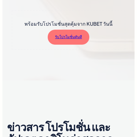
พร้อมรับโปรโมชั่นสุดคุ้มจาก KUBET วันนี้
รับโปรโมชั่นทันที
ข่าวสาร โปรโมชั่น และ